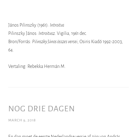
János Pilinszky (1961):
Introitus
Pilinszky János:
Introitusz
. Vigilia, 1961 dec.
Bron/Forrás:
Pilinszky János összes versei
, Osiris Kiadó 1992-2003,
64.
Vertaling: Rebekka Hermán M.
NOG DRIE DAGEN
MARCH 9, 2018
En dan moet de eerste Nederlandse versie af zijn van András