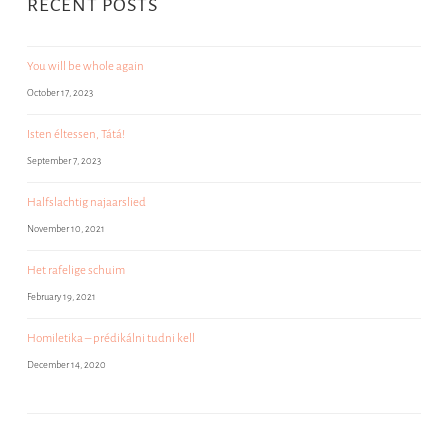
RECENT POSTS
You will be whole again
October 17, 2023
Isten éltessen, Tátá!
September 7, 2023
Halfslachtig najaarslied
November 10, 2021
Het rafelige schuim
February 19, 2021
Homiletika – prédikálni tudni kell
December 14, 2020