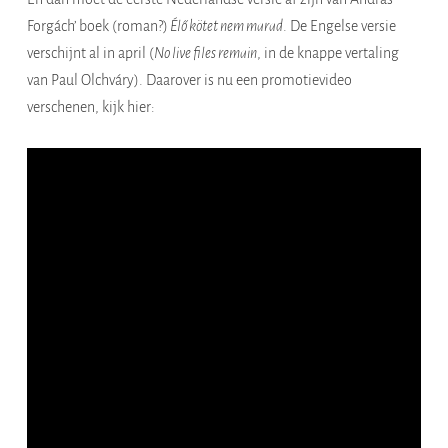
Forgách’ boek (roman?)
Élő kötet nem marad
. De Engelse versie
verschijnt al in april (
No live files remain
, in de knappe vertaling
van Paul Olchváry). Daarover is nu een promotievideo
verschenen, kijk hier: