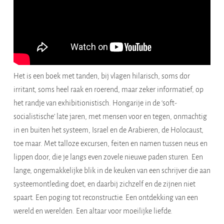
Het is een boek met tanden, bij vlagen hilarisch, soms dor
irritant, soms heel raak en roerend, maar zeker informatief, op
het randje van exhibitionistisch. Hongarije in de ‘soft-
socialistische’ late jaren, met mensen voor en tegen, onmachtig
in en buiten het systeem, Israel en de Arabieren, de Holocaust,
toe maar. Met talloze excursen, feiten en namen tussen neus en
lippen door, die je langs even zovele nieuwe paden sturen. Een
lange, ongemakkelijke blik in de keuken van een schrijver die aan
systeemontleding doet, en daarbij zichzelf en de zijnen niet
spaart. Een poging tot reconstructie. Een ontdekking van een
wereld en werelden. Een altaar voor moeilijke liefde.