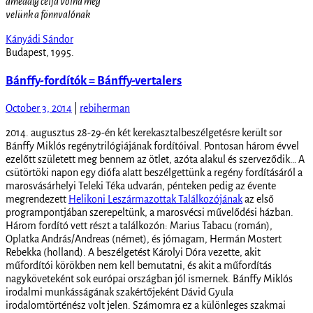
ameddig célja volna még
velünk a fönnvalónak
Kányádi Sándor
Budapest, 1995.
Bánffy-fordítók = Bánffy-vertalers
October 3, 2014
|
rebiherman
2014. augusztus 28-29-én két kerekasztalbeszélgetésre került sor
Bánffy Miklós regénytrilógiájának fordítóival. Pontosan három évvel
ezelőtt született meg bennem az ötlet, azóta alakul és szerveződik… A
csütörtöki napon egy diófa alatt beszélgettünk a regény fordításáról a
marosvásárhelyi Teleki Téka udvarán, pénteken pedig az évente
megrendezett
Helikoni Leszármazottak Találkozójának
az első
programpontjában szerepeltünk, a marosvécsi művelődési házban.
Három fordító vett részt a találkozón: Marius Tabacu (román),
Oplatka András/Andreas (német), és jómagam, Hermán Mostert
Rebekka (holland). A beszélgetést Károlyi Dóra vezette, akit
műfordítói körökben nem kell bemutatni, és akit a műfordítás
nagyköveteként sok európai országban jól ismernek. Bánffy Miklós
irodalmi munkásságának szakértőjeként Dávid Gyula
irodalomtörténész volt jelen. Számomra ez a különleges szakmai