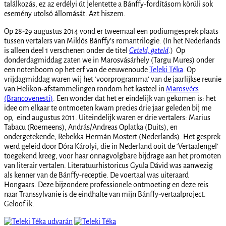
találkozás, ez az erdélyi út jelentette a Bánffy-fordításom körüli sok
esemény utolsó állomását. Azt hiszem.
Op 28-29 augustus 2014 vond er tweemaal een podiumgesprek plaats
tussen vertalers van Miklós Bánffy’s romantrilogie. (In het Nederlands
is alleen deel 1 verschenen onder de titel
Geteld, geteld
.) Op
donderdagmiddag zaten we in Marosvásárhely (Targu Mures) onder
een notenboom op het erf van de eeuwenoude
Teleki Téka
. Op
vrijdagmiddag waren wij het ‘voorprogramma’ van de jaarlijkse reunie
van Helikon-afstammelingen rondom het kasteel in
Marosvécs
(Brancovenesti)
. Een wonder dat het er eindelijk van gekomen is: het
idee om elkaar te ontmoeten kwam precies drie jaar geleden bij me
op, eind augustus 2011. Uiteindelijk waren er drie vertalers: Marius
Tabacu (Roemeens), András/Andreas Oplatka (Duits), en
ondergetekende, Rebekka Hermán Mostert (Nederlands). Het gesprek
werd geleid door Dóra Károlyi, die in Nederland ooit de ‘Vertaalengel’
toegekend kreeg, voor haar onnagvolgbare bijdrage aan het promoten
van literair vertalen. Literatuurhistoricus Gyula Dávid was aanwezig
als kenner van de Bánffy-receptie. De voertaal was uiteraard
Hongaars. Deze bijzondere professionele ontmoeting en deze reis
naar Transsylvanie is de eindhalte van mijn Bánffy-vertaalproject.
Geloof ik.