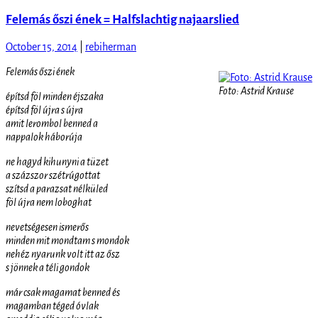
Felemás őszi ének = Halfslachtig najaarslied
October 15, 2014
|
rebiherman
Felemás őszi ének
Foto: Astrid Krause
építsd föl minden éjszaka
építsd föl újra s újra
amit lerombol benned a
nappalok háborúja
ne hagyd kihunyni a tüzet
a százszor szétrúgottat
szítsd a parazsat nélküled
föl újra nem loboghat
nevetségesen ismerős
minden mit mondtam s mondok
nehéz nyarunk volt itt az ősz
s jönnek a téli gondok
már csak magamat benned és
magamban téged óvlak