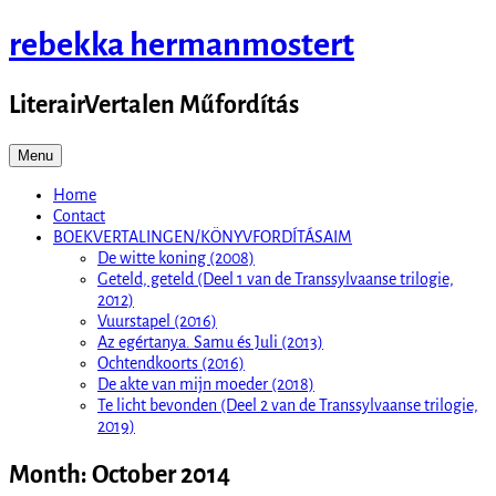
Skip
rebekka hermanmostert
to
content
LiterairVertalen Műfordítás
Menu
Home
Contact
BOEKVERTALINGEN/KÖNYVFORDÍTÁSAIM
De witte koning (2008)
Geteld, geteld (Deel 1 van de Transsylvaanse trilogie,
2012)
Vuurstapel (2016)
Az egértanya. Samu és Juli (2013)
Ochtendkoorts (2016)
De akte van mijn moeder (2018)
Te licht bevonden (Deel 2 van de Transsylvaanse trilogie,
2019)
Month:
October 2014