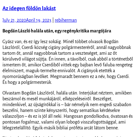
Az idegen földön lakást
July 21, 2020
April 19, 2023
|
rebiherman
Bogdán László halála után, egy regénykritika margójára
Gyász van, és ez így lesz sokáig. Minél többet olvasok Bogdán
Lászlóról, Cserdi község cigány polgármesteréről, annál nagyobbnak
tartom őt, annál nagyobbnak tartom a veszteséget, ami az őt
körülvevő világot sújtja. Én innen, a távolból, csak abból a történetből
ismertem őt, amikor Cserdiből vittek egy bajban levő faluba rengeteg
élelmiszert, maguk-termelte ennivalót. A cigányok etették a
nyomorúságban levőket. Megmaradt bennem ez a név, hogy Cserdi.
És hogy a polgármesterük.
Olvastam Bogdán Lászlóról, halála után. Interjúkat néztem, amikben
beszámol és mesél munkájáról, elképzeléseiről. Beszélget,
mindenkivel, az újságírókkal is – bár némelyik nem engedi szabadon
beszélni, hanem szinte kényszeríti, hogy sematikus kérdésekre
válaszoljon – és ez is jól áll neki. Hangosan gondolkodva, óvatosan és
pontosan fogalmaz, valami olyan lobogó visszafogottsággal, ami
lélegzetelállító. Egyik-másik bibliai próféta arcát látom benne.