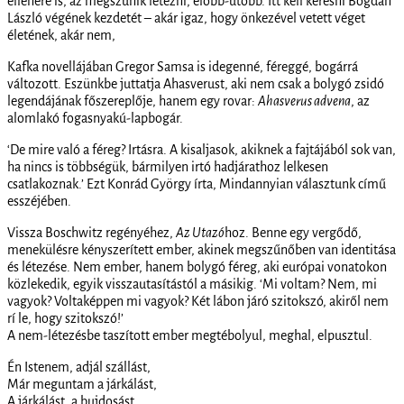
ellenére is, az megszűnik létezni, előbb-utóbb. Itt kell keresni Bogdán
László végének kezdetét – akár igaz, hogy önkezével vetett véget
életének, akár nem,
Kafka novellájában Gregor Samsa is idegenné, féreggé, bogárrá
változott. Eszünkbe juttatja Ahasverust, aki nem csak a bolygó zsidó
legendájának főszereplője, hanem egy rovar:
Ahasverus advena
, az
alomlakó fogasnyakú-lapbogár.
‘De mire való a féreg? Irtásra. A kisaljasok, akiknek a fajtájából sok van,
ha nincs is többségük, bármilyen irtó hadjárathoz lelkesen
csatlakoznak.’ Ezt Konrád György írta, Mindannyian választunk című
esszéjében.
Vissza Boschwitz regényéhez,
Az Utazó
hoz. Benne egy vergődő,
menekülésre kényszerített ember, akinek megszűnőben van identitása
és létezése. Nem ember, hanem bolygó féreg, aki európai vonatokon
közlekedik, egyik visszautasítástól a másikig. ‘Mi voltam? Nem, mi
vagyok? Voltaképpen mi vagyok? Két lábon járó szitokszó, akiről nem
rí le, hogy szitokszó!’
A nem-létezésbe taszított ember megtébolyul, meghal, elpusztul.
Én Istenem, adjál szállást,
Már meguntam a járkálást,
A járkálást, a bujdosást,