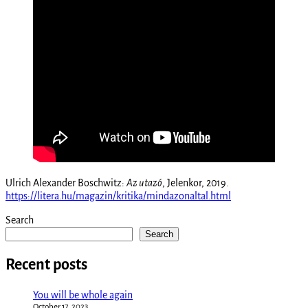
Ulrich Alexander Boschwitz:
Az utazó
, Jelenkor, 2019.
https://litera.hu/magazin/kritika/mindazonaltal.html
Search
Search
Recent posts
You will be whole again
October 17, 2023