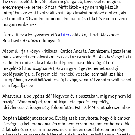
Tíz évvel ezelőtti felvételeken még sugárzó, tervekkel remegő és
eredményekkel remeklő fiatal férfit látok – egy nemrég készült
interjúban viszont barázdált arcú, fájdalmakat hordozó embert, aki
azt mondta: ‘Őszintén mondom, én már másfél-két éve nem érzem
magam embernek.’
És ma itt ez a könyvismertető a
Litera
oldalán, Ulrich Alexander
Boschwitz
Az utazó
c. könyvéről.
Alapmű, írja a könyv kritikusa, Kardos András. Azt hiszem, igaza lehet,
bár a könyvet nem olvastam, csak ezt az ismertetőt.
Az utazó
egy fiatal
zsidó férfi műve, aki a tulajdonképpeni második világháborút
megelőző háborúságban élt, és a nagy világégés németországi
prológusát írja le. Pogrom elől menekülve sehol sem talál szállást
Európában, a vasúthálózat lesz új hazája, vonatról vonatra száll, sehol
sem fogadják be.
Ahasverus, a bolygó zsidó? Negyven év a pusztában, mig meg nem leli
hazáját? Vándornépek romantikája, letelepedési engedély,
ideiglenesség, idegenség, földönfutás, Esti Dal? Mik jutnak eszembe?
Bogdán László jut eszembe. Évekig azt bizonyította, hogy ő is ember.
De végül ki kell mondania: én már nem érzem magam embernek. Akit
állatnak néznek, semmibe vesznek, minden csodálatos embersége