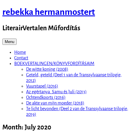
Skip
rebekka hermanmostert
to
content
LiterairVertalen Műfordítás
Menu
Home
Contact
BOEKVERTALINGEN/KÖNYVFORDÍTÁSAIM
De witte koning (2008)
Geteld, geteld (Deel 1 van de Transsylvaanse trilogie,
2012)
Vuurstapel (2016)
Az egértanya. Samu és Juli (2013)
Ochtendkoorts (2016)
De akte van mijn moeder (2018)
Te licht bevonden (Deel 2 van de Transsylvaanse trilogie,
2019)
Month:
July 2020