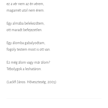
ez a vér nem az én vérem,
magamét utol nem érem.
Egy almába belekezdtem,
ott maradt befejezetlen.
Egy álomba gabalyodtam,
fogoly testem most is ott van.
Ez még álom vagy már álom?
Tébolygok a leshatáron.
(Lackfi János: Hőveszteség, 2005)