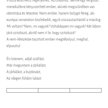
Vissza Boschwitz regényéhez,
Az Utazó
hoz. Benne egy vergődő,
menekülésre kényszerített ember, akinek megszűnőben van
identitása és létezése. Nem ember, hanem bolygó féreg, aki
európai vonatokon közlekedik, egyik visszautasítástól a másikig.
‘Mi voltam? Nem, mi vagyok? Voltaképpen mi vagyok? Két lábon
járó szitokszó, akiről nem rí le, hogy szitokszó!’
A nem-létezésbe taszított ember megtébolyul, meghal,
elpusztul.
Én Istenem, adjál szállást,
Már meguntam a járkálást,
A járkálást, a bujdosást,
Az idegen földön lakást.