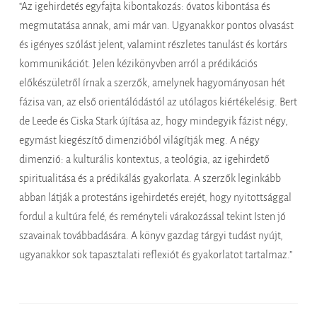
“Az igehirdetés egyfajta kibontakozás: óvatos kibontása és
megmutatása annak, ami már van. Ugyanakkor pontos olvasást
és igényes szólást jelent, valamint részletes tanulást és kortárs
kommunikációt. Jelen kézikönyvben arról a prédikációs
előkészületről írnak a szerzők, amelynek hagyományosan hét
fázisa van, az első orientálódástól az utólagos kiértékelésig. Bert
de Leede és Ciska Stark újítása az, hogy mindegyik fázist négy,
egymást kiegészítő dimenzióból világítják meg. A négy
dimenzió: a kulturális kontextus, a teológia, az igehirdető
spiritualitása és a prédikálás gyakorlata. A szerzők leginkább
abban látják a protestáns igehirdetés erejét, hogy nyitottsággal
fordul a kultúra felé, és reményteli várakozással tekint Isten jó
szavainak továbbadására. A könyv gazdag tárgyi tudást nyújt,
ugyanakkor sok tapasztalati reflexiót és gyakorlatot tartalmaz.”