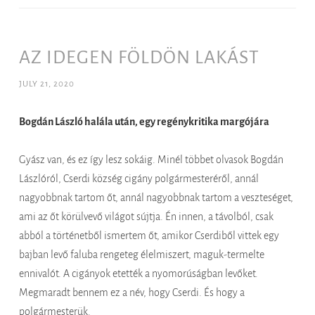
AZ IDEGEN FÖLDÖN LAKÁST
JULY 21, 2020
Bogdán László halála után, egy regénykritika margójára
Gyász van, és ez így lesz sokáig. Minél többet olvasok Bogdán
Lászlóról, Cserdi község cigány polgármesteréről, annál
nagyobbnak tartom őt, annál nagyobbnak tartom a veszteséget,
ami az őt körülvevő világot sújtja. Én innen, a távolból, csak
abból a történetből ismertem őt, amikor Cserdiből vittek egy
bajban levő faluba rengeteg élelmiszert, maguk-termelte
ennivalót. A cigányok etették a nyomorúságban levőket.
Megmaradt bennem ez a név, hogy Cserdi. És hogy a
polgármesterük.