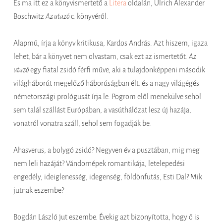
És ma itt ez a könyvismertető a
Litera
oldalán, Ulrich Alexander
Boschwitz
Az utazó
c. könyvéről.
Alapmű, írja a könyv kritikusa, Kardos András. Azt hiszem, igaza
lehet, bár a könyvet nem olvastam, csak ezt az ismertetőt.
Az
utazó
egy fiatal zsidó férfi műve, aki a tulajdonképpeni második
világháborút megelőző háborúságban élt, és a nagy világégés
németországi prológusát írja le. Pogrom elől menekülve sehol
sem talál szállást Európában, a vasúthálózat lesz új hazája,
vonatról vonatra száll, sehol sem fogadják be.
Ahasverus, a bolygó zsidó? Negyven év a pusztában, mig meg
nem leli hazáját? Vándornépek romantikája, letelepedési
engedély, ideiglenesség, idegenség, földönfutás, Esti Dal? Mik
jutnak eszembe?
Bogdán László jut eszembe. Évekig azt bizonyította, hogy ő is