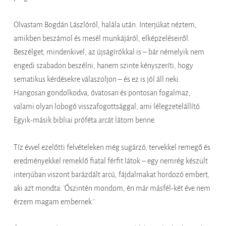
Olvastam Bogdán Lászlóról, halála után. Interjúkat néztem,
amikben beszámol és mesél munkájáról, elképzeléseiről.
Beszélget, mindenkivel, az újságírókkal is – bár némelyik nem
engedi szabadon beszélni, hanem szinte kényszeríti, hogy
sematikus kérdésekre válaszoljon – és ez is jól áll neki.
Hangosan gondolkodva, óvatosan és pontosan fogalmaz,
valami olyan lobogó visszafogottsággal, ami lélegzetelállító.
Egyik-másik bibliai próféta arcát látom benne.
Tíz évvel ezelőtti felvételeken még sugárzó, tervekkel remegő és
eredményekkel remeklő fiatal férfit látok – egy nemrég készült
interjúban viszont barázdált arcú, fájdalmakat hordozó embert,
aki azt mondta: ‘Őszintén mondom, én már másfél-két éve nem
érzem magam embernek.’