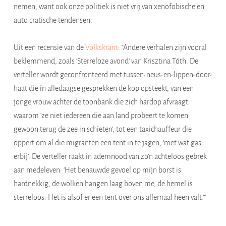
nemen, want ook onze politiek is niet vrij van xenofobische en
auto cratische tendensen.
Uit een recensie van de
Volkskrant
: “Andere verhalen zijn vooral
beklemmend, zoals ‘Sterreloze avond’ van Krisztina Tóth. De
verteller wordt geconfronteerd met tussen-neus-en-lippen-door-
haat die in alledaagse gesprekken de kop opsteekt, van een
jonge vrouw achter de toonbank die zich hardop afvraagt
waarom ‘ze niet iedereen die aan land probeert te komen
gewoon terug de zee in schieten’, tot een taxichauffeur die
oppert om al die migranten een tent in te jagen, ‘met wat gas
erbij’. De verteller raakt in ademnood van zo’n achteloos gebrek
aan medeleven: ‘Het benauwde gevoel op mijn borst is
hardnekkig, de wolken hangen laag boven me, de hemel is
sterreloos. Het is alsof er een tent over ons allemaal heen valt.’”