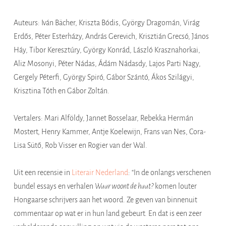
Auteurs: Iván Bächer, Kriszta Bódis, György Dragomán, Virág
Erdős, Péter Esterházy, András Gerevich, Krisztián Grecsó, János
Háy, Tibor Keresztúry, György Konrád, László Krasznahorkai,
Aliz Mosonyi, Péter Nádas, Ádám Nádasdy, Lajos Parti Nagy,
Gergely Péterfi, György Spiró, Gábor Szántó, Ákos Szilágyi,
Krisztina Tóth en Gábor Zoltán.
Vertalers: Mari Alföldy, Jannet Bosselaar, Rebekka Hermán
Mostert, Henry Kammer, Antje Koelewijn, Frans van Nes, Cora-
Lisa Sütő, Rob Visser en Rogier van der Wal.
Uit een recensie in
Literair Nederland
: “In de onlangs verschenen
bundel essays en verhalen
Waar woont de haat?
komen louter
Hongaarse schrijvers aan het woord. Ze geven van binnenuit
commentaar op wat er in hun land gebeurt. En dat is een zeer