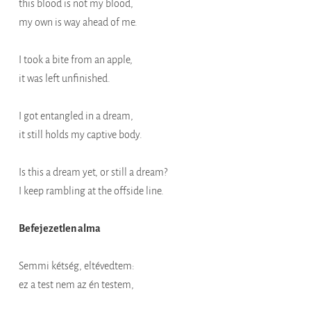
this blood is not my blood,
my own is way ahead of me.
I took a bite from an apple,
it was left unfinished.
I got entangled in a dream,
it still holds my captive body.
Is this a dream yet, or still a dream?
I keep rambling at the offside line.
Befejezetlen alma
Semmi kétség, eltévedtem:
ez a test nem az én testem,