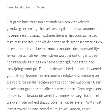
foto’s: Rebekka Hermán Mostert
Het grote huis staat aan het einde van een kronkelende
grindweg op een lage heuvel, verzorgd door klusjesmannen,
hoveniers en grasmaaimachines die er in het voorjaar net zo
regelmatig verschijnen als de herten in de avondschemering en
de eekhoorntjes en bosmarmotten rondom de gastenverblijven.
Je komt er aan als een vreemde en wordt er ontvangen als een
hooggeëerde gast: dag en nacht ontzorgd, met grandioze
toewijding omringd. De stilte, de weidsheid, het uit-de-wereld-
geplukt-zijn leverde me een soort innerlijke vervreemding op,
die vooral de eerste nachten zorgde voor heel wat onrust. Geen
enkele deur gaat op slot, alles staat wijd open. Geen angst voor
inbrekers, de bewoonde wereld is immers ver weg. Toch bleek
die overgrote vrijheid slaapproblemen op te leveren. Wat moet
je met zoveel ruimte, zoveel stilte, zoveel kansen, zoveel