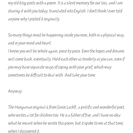
my old blog posts with a poem. It is a silent memory for our loss, and I am
sharing it with you today, translated into English. I don’t think I ever told
anyone why I posted it originally.
So many things must be happening inside you now, both in a physical way,
and in your mind and heart.
I know you will be whole again, piece by piece. Even the hopes and dreams
will come back, eventually. Hold each other as tenderly as you can, even if
you may have separate ways of coping with your grief, which may
sometimes be difficult to deal with. And take your time.
Anyway.
The Hungarian original is from János Lackfi, a prolific and wonderful poet,
who writes a lot for children too. He is a father of five, and I have no idea
what he meant when he wrote this poem, but it spoke to me at that time,
when I discovered it.