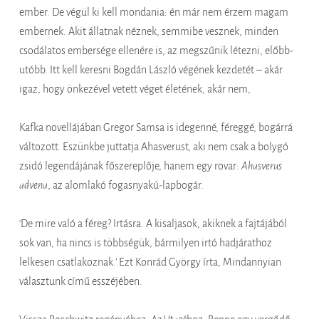
ember. De végül ki kell mondania: én már nem érzem magam
embernek. Akit állatnak néznek, semmibe vesznek, minden
csodálatos embersége ellenére is, az megszűnik létezni, előbb-
utóbb. Itt kell keresni Bogdán László végének kezdetét – akár
igaz, hogy önkezével vetett véget életének, akár nem,
Kafka novellájában Gregor Samsa is idegenné, féreggé, bogárrá
változott. Eszünkbe juttatja Ahasverust, aki nem csak a bolygó
zsidó legendájának főszereplője, hanem egy rovar:
Ahasverus
advena
, az alomlakó fogasnyakú-lapbogár.
‘De mire való a féreg? Irtásra. A kisaljasok, akiknek a fajtájából
sok van, ha nincs is többségük, bármilyen irtó hadjárathoz
lelkesen csatlakoznak.’ Ezt Konrád György írta, Mindannyian
választunk című esszéjében.