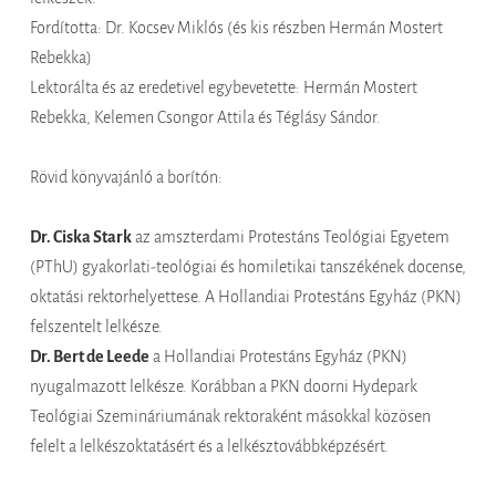
Fordította: Dr. Kocsev Miklós (és kis részben Hermán Mostert
Rebekka)
Lektorálta és az eredetivel egybevetette: Hermán Mostert
Rebekka, Kelemen Csongor Attila és Téglásy Sándor.
Rövid könyvajánló a borítón:
Dr. Ciska Stark
az amszterdami Protestáns Teológiai Egyetem
(PThU) gyakorlati-teológiai és homiletikai tanszékének docense,
oktatási rektorhelyettese. A Hollandiai Protestáns Egyház (PKN)
felszentelt lelkésze.
Dr. Bert de Leede
a Hollandiai Protestáns Egyház (PKN)
nyugalmazott lelkésze. Korábban a PKN doorni Hydepark
Teológiai Szemináriumának rektoraként másokkal közösen
felelt a lelkészoktatásért és a lelkésztovábbképzésért.