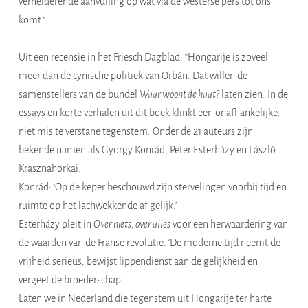
verhelderende aanvulling op wat via de westerse pers tot ons
komt.”
Uit een recensie in het Friesch Dagblad: “Hongarije is zoveel
meer dan de cynische politiek van Orbán. Dat willen de
samenstellers van de bundel
Waar woont de haat
? laten zien. In de
essays en korte verhalen uit dit boek klinkt een onafhankelijke,
niet mis te verstane tegenstem. Onder de 21 auteurs zijn
bekende namen als György Konrád, Peter Esterházy en László
Krasznahorkai.
Konrád: ‘Op de keper beschouwd zijn stervelingen voorbij tijd en
ruimte op het lachwekkende af gelijk.’
Esterházy pleit in
Over niets, over alles
voor een herwaardering van
de waarden van de Franse revolutie: ‘De moderne tijd neemt de
vrijheid serieus, bewijst lippendienst aan de gelijkheid en
vergeet de broederschap.
Laten we in Nederland die tegenstem uit Hongarije ter harte