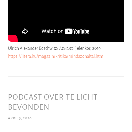
Ulrich Alexander Boschwitz:
Az utazó
, Jelenkor, 2019.
https://litera.hu/magazin/kritika/mindazonaltal.html
PODCAST OVER TE LICHT
BEVONDEN
APRIL 3, 2020