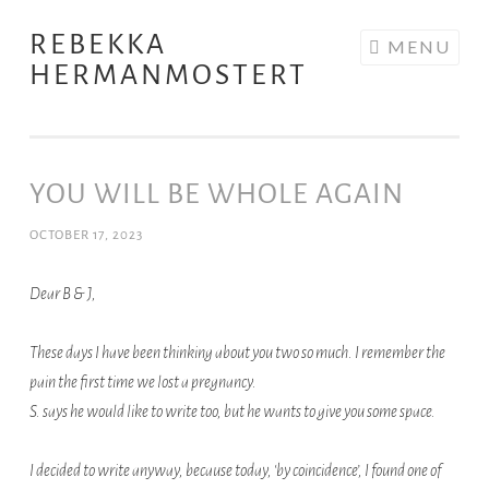
REBEKKA
Skip
MENU
HERMANMOSTERT
to
content
YOU WILL BE WHOLE AGAIN
OCTOBER 17, 2023
Dear B &
J,
These days I have been thinking about you two so much. I remember the
pain the first time we lost a pregnancy.
S. says he would like to write too, but he wants to give you some space.
I decided to write anyway, because today, ‘by coincidence’, I found one of