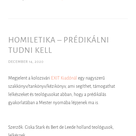
HOMILETIKA – PRÉDIKÁLNI
TUDNI KELL
DECEMBER 14, 2020
Megjelent a kolozsvári
EXIT Kiadónál
egy nagyszerű
szakkönyv/tankönyv/kézikönyv, ami segíthet, támogathat
lelkészeket és teológusokat abban, hogy a prédikálás
gyakorlatában a Mester nyomába lépjenek ma is.
Szerzők: Ciska Stark és Bert de Leede holland teológusok,
lelkészek.