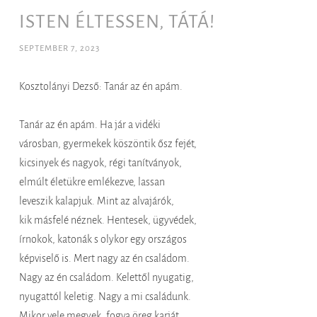
ISTEN ÉLTESSEN, TÁTÁ!
SEPTEMBER 7, 2023
Kosztolányi Dezső: Tanár az én apám.
Tanár az én apám. Ha jár a vidéki
városban, gyermekek köszöntik ősz fejét,
kicsinyek és nagyok, régi tanítványok,
elmúlt életükre emlékezve, lassan
leveszik kalapjuk. Mint az alvajárók,
kik másfelé néznek. Hentesek, ügyvédek,
írnokok, katonák s olykor egy országos
képviselő is. Mert nagy az én családom.
Nagy az én családom. Kelettől nyugatig,
nyugattól keletig. Nagy a mi családunk.
Mikor vele megyek, fogva öreg karját,