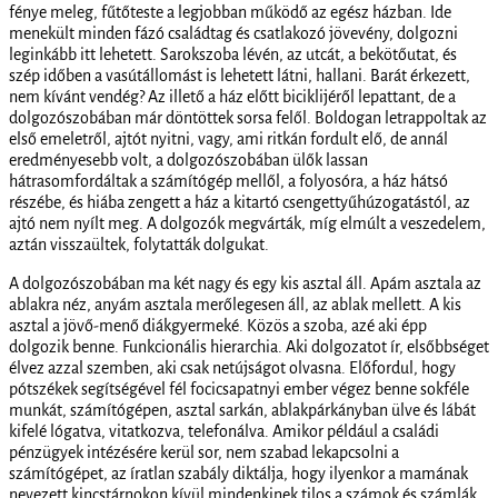
fénye meleg, fűtőteste a legjobban működő az egész házban. Ide
menekült minden fázó családtag és csatlakozó jövevény, dolgozni
leginkább itt lehetett. Sarokszoba lévén, az utcát, a bekötőutat, és
szép időben a vasútállomást is lehetett látni, hallani. Barát érkezett,
nem kívánt vendég? Az illető a ház előtt biciklijéről lepattant, de a
dolgozószobában már döntöttek sorsa felől. Boldogan letrappoltak az
első emeletről, ajtót nyitni, vagy, ami ritkán fordult elő, de annál
eredményesebb volt, a dolgozószobában ülők lassan
hátrasomfordáltak a számítógép mellől, a folyosóra, a ház hátsó
részébe, és hiába zengett a ház a kitartó csengettyűhúzogatástól, az
ajtó nem nyílt meg. A dolgozók megvárták, míg elmúlt a veszedelem,
aztán visszaültek, folytatták dolgukat.
A dolgozószobában ma két nagy és egy kis asztal áll. Apám asztala az
ablakra néz, anyám asztala merőlegesen áll, az ablak mellett. A kis
asztal a jövő-menő diákgyermeké. Közös a szoba, azé aki épp
dolgozik benne. Funkcionális hierarchia. Aki dolgozatot ír, elsőbbséget
élvez azzal szemben, aki csak netújságot olvasna. Előfordul, hogy
pótszékek segítségével fél focicsapatnyi ember végez benne sokféle
munkát, számítógépen, asztal sarkán, ablakpárkányban ülve és lábát
kifelé lógatva, vitatkozva, telefonálva. Amikor például a családi
pénzügyek intézésére kerül sor, nem szabad lekapcsolni a
számítógépet, az íratlan szabály diktálja, hogy ilyenkor a mamának
nevezett kincstárnokon kívül mindenkinek tilos a számok és számlák