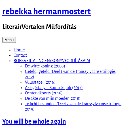
Skip
rebekka hermanmostert
to
content
LiterairVertalen Műfordítás
Menu
Home
Contact
BOEKVERTALINGEN/KÖNYVFORDÍTÁSAIM
De witte koning (2008)
Geteld, geteld (Deel 1 van de Transsylvaanse trilogie,
2012)
Vuurstapel (2016)
Az egértanya. Samu és Juli (2013)
Ochtendkoorts (2016)
De akte van mijn moeder (2018)
Te licht bevonden (Deel 2 van de Transsylvaanse trilogie,
2019)
You will be whole again