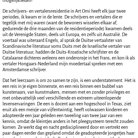
mogelijkheden?
De schrijvers- en vertalersresidentie in Art Omi heeft elk jaar twee
periodes, ik kwam er in de lente. De schrijvers en vertalers die er
tegelijk met mij waren (want de bewoners wisselen elkaar af,
gedurende de drie maanden van de residentieperiode) kwamen deels
uit de Verenigde Staten, deels uit Europa, en zelfs uit Australië. De
voertaal was uiteraard Engels, al sprak de Duitse vertaalster van
Scandinavische literatuur soms Duits met de Israëlische vertaler van
Duitse literatuur, hadden de Duits-Kroatische schrijfster en de
Catalaanse dichteres weleens een onderonsje in het Frans, en kon ik als
vertaler Hongaars-Nederland mijn moedertaal spreken met een
Amsterdamse schrijver.
Dat het leerzaam is om zo samen te zijn, is een understatement. Het is
een reis in je eigen binnenste, en een reis binnen een bubbel van
kunstenaars, van kunstmakers, mensen met en zonder privileges en
met onbevattelijk veel verschillende en extreem uiteenlopende
levenservaringen. De een is docent aan een hogeschool in Texas, ziet
eruit als een meisje van vijfentwintig, heeft volwassen kinderen en
adopteerde een jaar geleden een tweeling van twee jaar van een
kennis, omdat de kleintjes anders in het pleegsysteem terecht zouden
komen. Ze werkt dag en nacht gedisciplineerd door en vertrekt een
paar dagen eerder dan gepland omdat de geadopteerde jongetjes haar