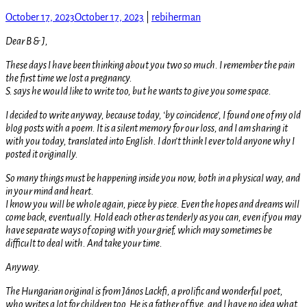
October 17, 2023
October 17, 2023
|
rebiherman
Dear B &
J,
These days I have been thinking about you two so much. I remember the pain
the first time we lost a pregnancy.
S. says he would like to write too, but he wants to give you some space.
I decided to write anyway, because today, ‘by coincidence’, I found one of my old
blog posts with a poem. It is a silent memory for our loss, and I am sharing it
with you today, translated into English. I don’t think I ever told anyone why I
posted it originally.
So many things must be happening inside you now, both in a physical way, and
in your mind and heart.
I know you will be whole again, piece by piece. Even the hopes and dreams will
come back, eventually. Hold each other as tenderly as you can, even if you may
have separate ways of coping with your grief, which may sometimes be
difficult to deal with. And take your time.
Anyway.
The Hungarian original is from János Lackfi, a prolific and wonderful poet,
who writes a lot for children too. He is a father of five, and I have no idea what