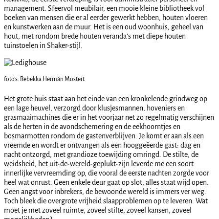
management. Sfeervol meubilair, een mooie kleine bibliotheek vol
boeken van mensen die er al eerder gewerkt hebben, houten vloeren
en kunstwerken aan de muur. Het is een oud woonhuis, geheel van
hout, met rondom brede houten veranda’s met diepe houten
tuinstoelen in Shaker-stijl.
foto’s: Rebekka Hermán Mostert
Het grote huis staat aan het einde van een kronkelende grindweg op
een lage heuvel, verzorgd door klusjesmannen, hoveniers en
grasmaaimachines die er in het voorjaar net zo regelmatig verschijnen
als de herten in de avondschemering en de eekhoorntjes en
bosmarmotten rondom de gastenverblijven. Je komt er aan als een
vreemde en wordt er ontvangen als een hooggeëerde gast: dag en
nacht ontzorgd, met grandioze toewijding omringd. De stilte, de
weidsheid, het uit-de-wereld-geplukt-zijn leverde me een soort
innerlijke vervreemding op, die vooral de eerste nachten zorgde voor
heel wat onrust. Geen enkele deur gaat op slot, alles staat wijd open.
Geen angst voor inbrekers, de bewoonde wereld is immers ver weg.
Toch bleek die overgrote vrijheid slaapproblemen op te leveren. Wat
moet je met zoveel ruimte, zoveel stilte, zoveel kansen, zoveel