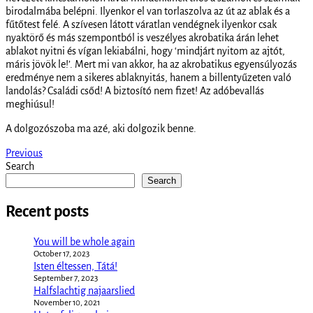
birodalmába belépni. Ilyenkor el van torlaszolva az út az ablak és a
fűtőtest felé. A szívesen látott váratlan vendégnek ilyenkor csak
nyaktörő és más szempontból is veszélyes akrobatika árán lehet
ablakot nyitni és vígan lekiabálni, hogy ‘mindjárt nyitom az ajtót,
máris jövök le!’. Mert mi van akkor, ha az akrobatikus egyensúlyozás
eredménye nem a sikeres ablaknyitás, hanem a billentyűzeten való
landolás? Családi csőd! A biztosító nem fizet! Az adóbevallás
meghiúsul!
A dolgozószoba ma azé, aki dolgozik benne.
Posts
Previous
Search
navigation
Search
Recent posts
You will be whole again
October 17, 2023
Isten éltessen, Tátá!
September 7, 2023
Halfslachtig najaarslied
November 10, 2021