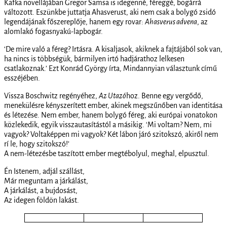
Kafka novellájában Gregor Samsa is idegenné, féreggé, bogárrá
változott. Eszünkbe juttatja Ahasverust, aki nem csak a bolygó zsidó
legendájának főszereplője, hanem egy rovar:
Ahasverus advena
, az
alomlakó fogasnyakú-lapbogár.
‘De mire való a féreg? Irtásra. A kisaljasok, akiknek a fajtájából sok van,
ha nincs is többségük, bármilyen irtó hadjárathoz lelkesen
csatlakoznak.’ Ezt Konrád György írta, Mindannyian választunk című
esszéjében.
Vissza Boschwitz regényéhez,
Az Utazó
hoz. Benne egy vergődő,
menekülésre kényszerített ember, akinek megszűnőben van identitása
és létezése. Nem ember, hanem bolygó féreg, aki európai vonatokon
közlekedik, egyik visszautasítástól a másikig. ‘Mi voltam? Nem, mi
vagyok? Voltaképpen mi vagyok? Két lábon járó szitokszó, akiről nem
rí le, hogy szitokszó!’
A nem-létezésbe taszított ember megtébolyul, meghal, elpusztul.
Én Istenem, adjál szállást,
Már meguntam a járkálást,
A járkálást, a bujdosást,
Az idegen földön lakást.