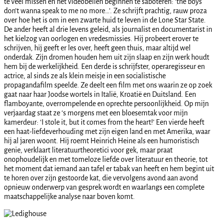
te veel missen en het videobellen beginnen te saboteren: ‘the boys
don’t wanna speak to me no more…’. Ze schrijft prachtig, rauw proza
over hoe het is om in een zwarte huid te leven in de Lone Star State.
De ander heeft al drie levens geleid, als journalist en documentarist in
het kielzog van oorlogen en vredesmissies. Hij probeert erover te
schrijven, hij geeft er les over, heeft geen thuis, maar altijd wel
onderdak. Zijn dromen houden hem uit zijn slaap en zijn werk houdt
hem bij de werkelijkheid. Een derde is schrijfster, operaregisseur en
actrice, al sinds ze als klein meisje in een socialistische
propagandafilm speelde. Ze deelt een film met ons waarin ze op zoek
gaat naar haar Joodse wortels in Italië, Kroatië en Duitsland. Een
flamboyante, overrompelende en oprechte persoonlijkheid. Op mijn
verjaardag staat ze ‘s morgens met een bloesemtak voor mijn
kamerdeur: ‘I stole it, but it comes from the heart!’ Een vierde heeft
een haat-liefdeverhouding met zijn eigen land en met Amerika, waar
hij al jaren woont. Hij roemt Heinrich Heine als een humoristisch
genie, verklaart literatuurtheoretici voor gek, maar praat
onophoudelijk en met tomeloze liefde over literatuur en theorie, tot
het moment dat iemand aan tafel er tabak van heeft en hem begint uit
te horen over zijn gestoorde kat, die vervolgens avond aan avond
opnieuw onderwerp van gesprek wordt en waarlangs een complete
maatschappelijke analyse naar boven komt.