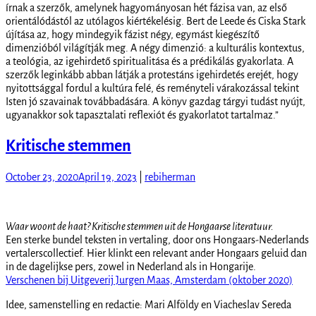
írnak a szerzők, amelynek hagyományosan hét fázisa van, az első
orientálódástól az utólagos kiértékelésig. Bert de Leede és Ciska Stark
újítása az, hogy mindegyik fázist négy, egymást kiegészítő
dimenzióból világítják meg. A négy dimenzió: a kulturális kontextus,
a teológia, az igehirdető spiritualitása és a prédikálás gyakorlata. A
szerzők leginkább abban látják a protestáns igehirdetés erejét, hogy
nyitottsággal fordul a kultúra felé, és reményteli várakozással tekint
Isten jó szavainak továbbadására. A könyv gazdag tárgyi tudást nyújt,
ugyanakkor sok tapasztalati reflexiót és gyakorlatot tartalmaz.”
Kritische stemmen
October 23, 2020
April 19, 2023
|
rebiherman
Waar woont de haat? Kritische stemmen uit de Hongaarse literatuur.
Een sterke bundel teksten in vertaling, door ons Hongaars-Nederlands
vertalerscollectief. Hier klinkt een relevant ander Hongaars geluid dan
in de dagelijkse pers, zowel in Nederland als in Hongarije.
Verschenen bij Uitgeverij Jurgen Maas, Amsterdam (oktober 2020)
Idee, samenstelling en redactie: Mari Alföldy en Viacheslav Sereda