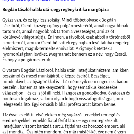
Bogdán László halála után, egy regénykritika margójára
Gyász van, és ez így lesz sokáig. Minél többet olvasok Bogdán
Lászlóról, Cserdi község cigány polgármesteréről, annál nagyobbnak
tartom őt, annál nagyobbnak tartom a veszteséget, ami az őt
körülvevő világot sújtja. Én innen, a távolból, csak abból a történetből
ismertem őt, amikor Cserdiből vittek egy bajban levő faluba rengeteg
élelmiszert, maguk-termelte ennivalót. A cigányok etették a
nyomorúságban levőket. Megmaradt bennem ez a név, hogy Cserdi.
És hogy a polgármesterük.
Olvastam Bogdán Lászlóról, halála után. Interjúkat néztem, amikben
beszámol és mesél munkájáról, elképzeléseiről. Beszélget,
mindenkivel, az újságírókkal is – bár némelyik nem engedi szabadon
beszélni, hanem szinte kényszeríti, hogy sematikus kérdésekre
válaszoljon – és ez is jól áll neki. Hangosan gondolkodva, óvatosan és
pontosan fogalmaz, valami olyan lobogó visszafogottsággal, ami
lélegzetelállító. Egyik-másik bibliai próféta arcát látom benne.
Tíz évvel ezelőtti felvételeken még sugárzó, tervekkel remegő és
eredményekkel remeklő fiatal férfit látok – egy nemrég készült
interjúban viszont barázdált arcú, fájdalmakat hordozó embert, aki
azt mondta: ‘Őszintén mondom, én már másfél-két éve nem érzem