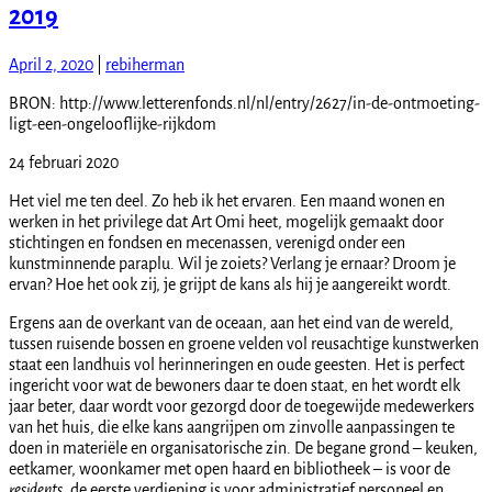
2019
April 2, 2020
|
rebiherman
BRON: http://www.letterenfonds.nl/nl/entry/2627/in-de-ontmoeting-
ligt-een-ongelooflijke-rijkdom
24 februari 2020
Het viel me ten deel. Zo heb ik het ervaren. Een maand wonen en
werken in het privilege dat Art Omi heet, mogelijk gemaakt door
stichtingen en fondsen en mecenassen, verenigd onder een
kunstminnende paraplu. Wil je zoiets? Verlang je ernaar? Droom je
ervan? Hoe het ook zij, je grijpt de kans als hij je aangereikt wordt.
Ergens aan de overkant van de oceaan, aan het eind van de wereld,
tussen ruisende bossen en groene velden vol reusachtige kunstwerken
staat een landhuis vol herinneringen en oude geesten. Het is perfect
ingericht voor wat de bewoners daar te doen staat, en het wordt elk
jaar beter, daar wordt voor gezorgd door de toegewijde medewerkers
van het huis, die elke kans aangrijpen om zinvolle aanpassingen te
doen in materiële en organisatorische zin. De begane grond – keuken,
eetkamer, woonkamer met open haard en bibliotheek – is voor de
residents
, de eerste verdieping is voor administratief personeel en