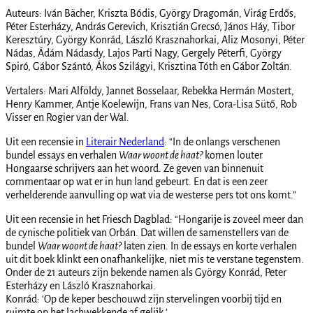
Auteurs: Iván Bächer, Kriszta Bódis, György Dragomán, Virág Erdős,
Péter Esterházy, András Gerevich, Krisztián Grecsó, János Háy, Tibor
Keresztúry, György Konrád, László Krasznahorkai, Aliz Mosonyi, Péter
Nádas, Ádám Nádasdy, Lajos Parti Nagy, Gergely Péterfi, György
Spiró, Gábor Szántó, Ákos Szilágyi, Krisztina Tóth en Gábor Zoltán.
Vertalers: Mari Alföldy, Jannet Bosselaar, Rebekka Hermán Mostert,
Henry Kammer, Antje Koelewijn, Frans van Nes, Cora-Lisa Sütő, Rob
Visser en Rogier van der Wal.
Uit een recensie in
Literair Nederland
: “In de onlangs verschenen
bundel essays en verhalen
Waar woont de haat?
komen louter
Hongaarse schrijvers aan het woord. Ze geven van binnenuit
commentaar op wat er in hun land gebeurt. En dat is een zeer
verhelderende aanvulling op wat via de westerse pers tot ons komt.”
Uit een recensie in het Friesch Dagblad: “Hongarije is zoveel meer dan
de cynische politiek van Orbán. Dat willen de samenstellers van de
bundel
Waar woont de haat
? laten zien. In de essays en korte verhalen
uit dit boek klinkt een onafhankelijke, niet mis te verstane tegenstem.
Onder de 21 auteurs zijn bekende namen als György Konrád, Peter
Esterházy en László Krasznahorkai.
Konrád: ‘Op de keper beschouwd zijn stervelingen voorbij tijd en
ruimte op het lachwekkende af gelijk.’