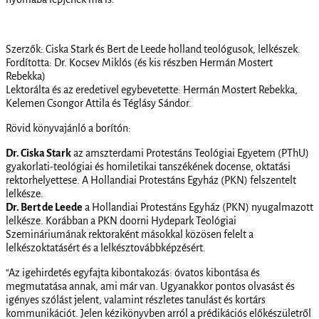
Szerzők: Ciska Stark és Bert de Leede holland teológusok, lelkészek.
Fordította: Dr. Kocsev Miklós (és kis részben Hermán Mostert
Rebekka)
Lektorálta és az eredetivel egybevetette: Hermán Mostert Rebekka,
Kelemen Csongor Attila és Téglásy Sándor.
Rövid könyvajánló a borítón:
Dr. Ciska Stark
az amszterdami Protestáns Teológiai Egyetem (PThU)
gyakorlati-teológiai és homiletikai tanszékének docense, oktatási
rektorhelyettese. A Hollandiai Protestáns Egyház (PKN) felszentelt
lelkésze.
Dr. Bert de Leede
a Hollandiai Protestáns Egyház (PKN) nyugalmazott
lelkésze. Korábban a PKN doorni Hydepark Teológiai
Szemináriumának rektoraként másokkal közösen felelt a
lelkészoktatásért és a lelkésztovábbképzésért.
“Az igehirdetés egyfajta kibontakozás: óvatos kibontása és
megmutatása annak, ami már van. Ugyanakkor pontos olvasást és
igényes szólást jelent, valamint részletes tanulást és kortárs
kommunikációt. Jelen kézikönyvben arról a prédikációs előkészületről