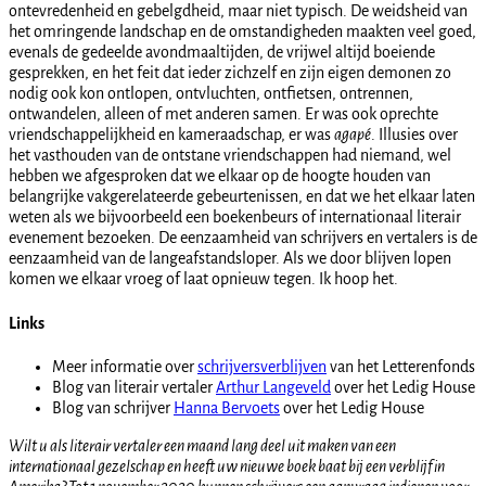
ontevredenheid en gebelgdheid, maar niet typisch. De weidsheid van
het omringende landschap en de omstandigheden maakten veel goed,
evenals de gedeelde avondmaaltijden, de vrijwel altijd boeiende
gesprekken, en het feit dat ieder zichzelf en zijn eigen demonen zo
nodig ook kon ontlopen, ontvluchten, ontfietsen, ontrennen,
ontwandelen, alleen of met anderen samen. Er was ook oprechte
vriendschappelijkheid en kameraadschap, er was
agapé
. Illusies over
het vasthouden van de ontstane vriendschappen had niemand, wel
hebben we afgesproken dat we elkaar op de hoogte houden van
belangrijke vakgerelateerde gebeurtenissen, en dat we het elkaar laten
weten als we bijvoorbeeld een boekenbeurs of internationaal literair
evenement bezoeken. De eenzaamheid van schrijvers en vertalers is de
eenzaamheid van de langeafstandsloper. Als we door blijven lopen
komen we elkaar vroeg of laat opnieuw tegen. Ik hoop het.
Links
Meer informatie over
schrijversverblijven
van het Letterenfonds
Blog van literair vertaler
Arthur Langeveld
over het Ledig House
Blog van schrijver
Hanna Bervoets
over het Ledig House
Wilt u als literair vertaler een maand lang deel uit maken van een
internationaal gezelschap en heeft uw nieuwe boek baat bij een verblijf in