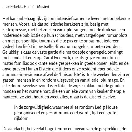
foto: Rebekka Hermán Mostert
Het kan onbehaaglijk zijn om intensief samen te leven met onbekende
mensen. Vooral als dat solistische karakters zijn, bezig met
zelfexpressie, met het zoeken van oplossingen, met de druk van een
naderende publicatie op hun schouders, met vastgelopen romanplots
en met persoonlijke trauma’s die te pas en te onpas met iedereen
gedeeld en liefst in bestseller-literatuur opgelost moeten worden.
Gelukkig is daar de vaste garde die het troepje ongeregeld omringt
met aandacht en zorg. Carol Frederick, die als grijze eminentie en
mater familias ook kantelende gesprekken in goede banen leidt, en de
onvolprezen Hanan Elstein die tijdens onze residentieperiode de
alumnus-in-residence ofwel de ‘huisoudste’ is. In de weekenden zijn er
gasten, mensen in en rondom uitgeverijen van allerlei pluimage. En
elke doordeweekse avond is er Rita, de wijze kokkin met de gouden
handen en het warme hart, die een unieke vorm van keukentherapie
hanteert: ze ziet, hoort en weet alles, maar is de discretie zelve.
In de zorgvuldigheid waarmee alles rondom Ledig House
georganiseerd en gecommuniceerd wordt, ligt een grote
rijkdom.
De aandacht, het veelal hoge tempo en niveau van de gesprekken, de