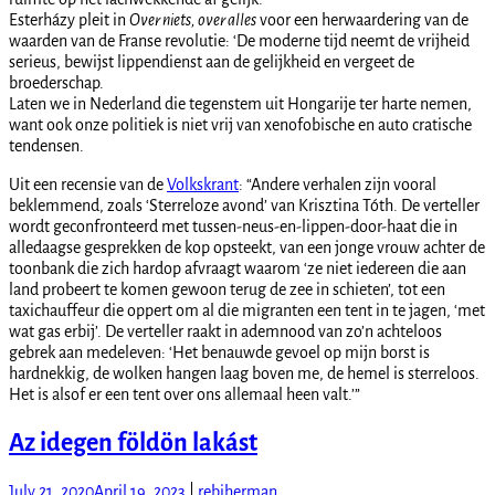
Esterházy pleit in
Over niets, over alles
voor een herwaardering van de
waarden van de Franse revolutie: ‘De moderne tijd neemt de vrijheid
serieus, bewijst lippendienst aan de gelijkheid en vergeet de
broederschap.
Laten we in Nederland die tegenstem uit Hongarije ter harte nemen,
want ook onze politiek is niet vrij van xenofobische en auto cratische
tendensen.
Uit een recensie van de
Volkskrant
: “Andere verhalen zijn vooral
beklemmend, zoals ‘Sterreloze avond’ van Krisztina Tóth. De verteller
wordt geconfronteerd met tussen-neus-en-lippen-door-haat die in
alledaagse gesprekken de kop opsteekt, van een jonge vrouw achter de
toonbank die zich hardop afvraagt waarom ‘ze niet iedereen die aan
land probeert te komen gewoon terug de zee in schieten’, tot een
taxichauffeur die oppert om al die migranten een tent in te jagen, ‘met
wat gas erbij’. De verteller raakt in ademnood van zo’n achteloos
gebrek aan medeleven: ‘Het benauwde gevoel op mijn borst is
hardnekkig, de wolken hangen laag boven me, de hemel is sterreloos.
Het is alsof er een tent over ons allemaal heen valt.’”
Az idegen földön lakást
July 21, 2020
April 19, 2023
|
rebiherman