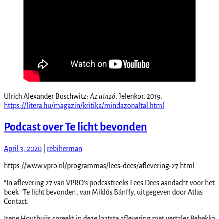
Ulrich Alexander Boschwitz:
Az utazó
, Jelenkor, 2019.
https://litera.hu/magazin/kritika/mindazonaltal.html
Podcast over Te licht bevonden
April 3, 2020
|
rebiherman
https://www.vpro.nl/programmas/lees-dees/aflevering-27.html
“In aflevering 27 van VPRO’s podcastreeks Lees Dees aandacht voor het
boek ‘Te licht bevonden’, van Miklós Bánffy, uitgegeven door Atlas
Contact.
Irene Houthuijs spreekt in deze laatste aflevering met vertaler Rebekka