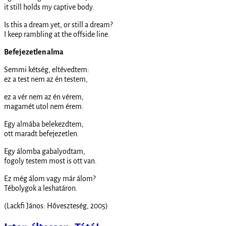
it still holds my captive body.
Is this a dream yet, or still a dream?
I keep rambling at the offside line.
Befejezetlen alma
Semmi kétség, eltévedtem:
ez a test nem az én testem,
ez a vér nem az én vérem,
magamét utol nem érem.
Egy almába belekezdtem,
ott maradt befejezetlen.
Egy álomba gabalyodtam,
fogoly testem most is ott van.
Ez még álom vagy már álom?
Tébolygok a leshatáron.
(Lackfi János: Hőveszteség, 2005)