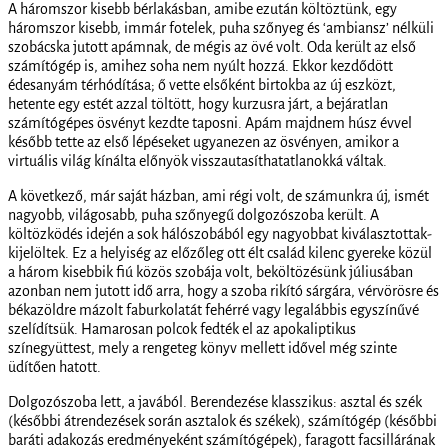
A háromszor kisebb bérlakásban, amibe ezután költöztünk, egy
háromszor kisebb, immár fotelek, puha szőnyeg és ‘ambiansz’ nélküli
szobácska jutott apámnak, de mégis az övé volt. Oda került az első
számítógép is, amihez soha nem nyúlt hozzá. Ekkor kezdődött
édesanyám térhódítása; ő vette elsőként birtokba az új eszközt,
hetente egy estét azzal töltött, hogy kurzusra járt, a bejáratlan
számítógépes ösvényt kezdte taposni. Apám majdnem húsz évvel
később tette az első lépéseket ugyanezen az ösvényen, amikor a
virtuális világ kínálta előnyök visszautasíthatatlanokká váltak.
A következő, már saját házban, ami régi volt, de számunkra új, ismét
nagyobb, világosabb, puha szőnyegű dolgozószoba került. A
költözködés idején a sok hálószobából egy nagyobbat kiválasztottak-
kijelöltek. Ez a helyiség az előzőleg ott élt család kilenc gyereke közül
a három kisebbik fiú közös szobája volt, beköltözésünk júliusában
azonban nem jutott idő arra, hogy a szoba rikító sárgára, vérvörösre és
békazöldre mázolt faburkolatát fehérré vagy legalábbis egyszínűvé
szelídítsük. Hamarosan polcok fedték el az apokaliptikus
színegyüttest, mely a rengeteg könyv mellett idővel még szinte
üdítően hatott.
Dolgozószoba lett, a javából. Berendezése klasszikus: asztal és szék
(későbbi átrendezések során asztalok és székek), számítógép (későbbi
baráti adakozás eredményeként számítógépek), faragott facsillárának