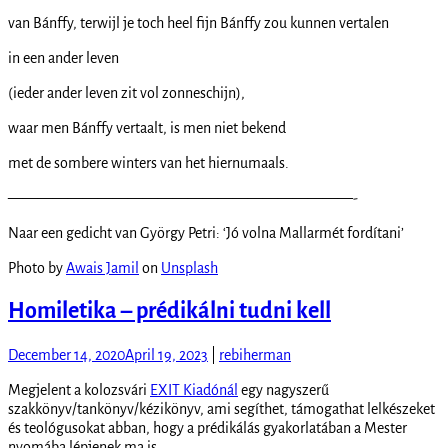
van Bánffy, terwijl je toch heel fijn Bánffy zou kunnen vertalen
in een ander leven
(ieder ander leven zit vol zonneschijn),
waar men Bánffy vertaalt, is men niet bekend
met de sombere winters van het hiernumaals.
———————————————————————-
Naar een gedicht van György Petri: ‘Jó volna Mallarmét fordítani’
Photo by
Awais Jamil
on
Unsplash
Homiletika – prédikálni tudni kell
December 14, 2020
April 19, 2023
|
rebiherman
Megjelent a kolozsvári
EXIT Kiadónál
egy nagyszerű
szakkönyv/tankönyv/kézikönyv, ami segíthet, támogathat lelkészeket
és teológusokat abban, hogy a prédikálás gyakorlatában a Mester
nyomába lépjenek ma is.