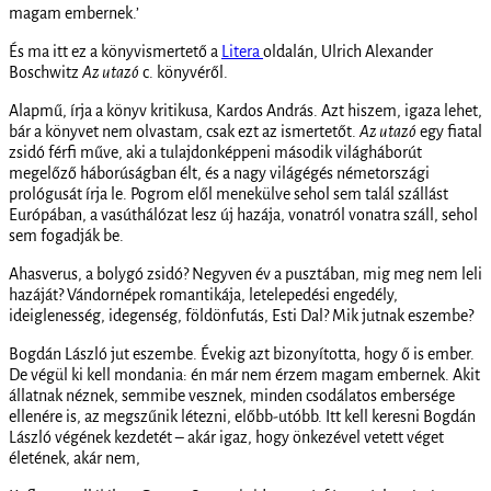
magam embernek.’
És ma itt ez a könyvismertető a
Litera
oldalán, Ulrich Alexander
Boschwitz
Az utazó
c. könyvéről.
Alapmű, írja a könyv kritikusa, Kardos András. Azt hiszem, igaza lehet,
bár a könyvet nem olvastam, csak ezt az ismertetőt.
Az utazó
egy fiatal
zsidó férfi műve, aki a tulajdonképpeni második világháborút
megelőző háborúságban élt, és a nagy világégés németországi
prológusát írja le. Pogrom elől menekülve sehol sem talál szállást
Európában, a vasúthálózat lesz új hazája, vonatról vonatra száll, sehol
sem fogadják be.
Ahasverus, a bolygó zsidó? Negyven év a pusztában, mig meg nem leli
hazáját? Vándornépek romantikája, letelepedési engedély,
ideiglenesség, idegenség, földönfutás, Esti Dal? Mik jutnak eszembe?
Bogdán László jut eszembe. Évekig azt bizonyította, hogy ő is ember.
De végül ki kell mondania: én már nem érzem magam embernek. Akit
állatnak néznek, semmibe vesznek, minden csodálatos embersége
ellenére is, az megszűnik létezni, előbb-utóbb. Itt kell keresni Bogdán
László végének kezdetét – akár igaz, hogy önkezével vetett véget
életének, akár nem,