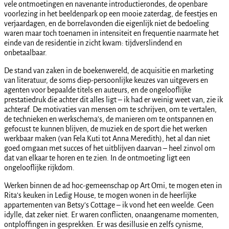
vele ontmoetingen en navenante introductierondes, de openbare
voorlezing in het beeldenpark op een mooie zaterdag, de feestjes en
verjaardagen, en de borrelavonden die eigenlijk niet de bedoeling
waren maar toch toenamen in intensiteit en frequentie naarmate het
einde van de residentie in zicht kwam: tijdverslindend en
onbetaalbaar.
De stand van zaken in de boekenwereld, de acquisitie en marketing
van literatuur, de soms diep-persoonlijke keuzes van uitgevers en
agenten voor bepaalde titels en auteurs, en de ongelooflijke
prestatiedruk die achter dit alles ligt – ik had er weinig weet van, zie ik
achteraf. De motivaties van mensen om te schrijven, om te vertalen,
de technieken en werkschema’s, de manieren om te ontspannen en
gefocust te kunnen blijven, de muziek en de sport die het werken
werkbaar maken (van Fela Kuti tot Anna Meredith), het al dan niet
goed omgaan met succes of het uitblijven daarvan – heel zinvol om
dat van elkaar te horen en te zien. In de ontmoeting ligt een
ongelooflijke rijkdom.
Werken binnen de ad hoc-gemeenschap op Art Omi, te mogen eten in
Rita’s keuken in Ledig House, te mogen wonen in de heerlijke
appartementen van Betsy’s Cottage – ik vond het een weelde. Geen
idylle, dat zeker niet. Er waren conflicten, onaangename momenten,
ontploffingen in gesprekken. Er was desillusie en zelfs cynisme,