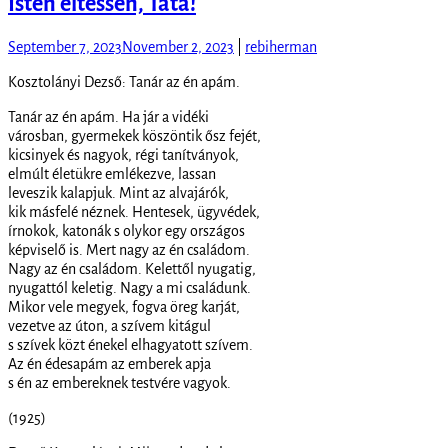
Isten éltessen, Tátá!
September 7, 2023
November 2, 2023
|
rebiherman
Kosztolányi Dezső: Tanár az én apám.
Tanár az én apám. Ha jár a vidéki
városban, gyermekek köszöntik ősz fejét,
kicsinyek és nagyok, régi tanítványok,
elmúlt életükre emlékezve, lassan
leveszik kalapjuk. Mint az alvajárók,
kik másfelé néznek. Hentesek, ügyvédek,
írnokok, katonák s olykor egy országos
képviselő is. Mert nagy az én családom.
Nagy az én családom. Kelettől nyugatig,
nyugattól keletig. Nagy a mi családunk.
Mikor vele megyek, fogva öreg karját,
vezetve az úton, a szívem kitágul
s szívek közt énekel elhagyatott szívem.
Az én édesapám az emberek apja
s én az embereknek testvére vagyok.
(1925)