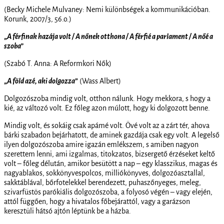
(Becky Michele Mulvaney: Nemi különbségek a kommunikációban.
Korunk, 2007/3, 56.o.)
„
A férfinak hazája volt / A nőnek otthona / A férfié a parlament / A nőé a
szoba”
(Szabó T. Anna: A Reformkori Nők)
„
A föld azé, aki dolgozza
”
(Wass Albert)
Dolgozószoba mindig volt, otthon nálunk. Hogy mekkora, s hogy a
kié, az változó volt. Ez főleg azon múlott, hogy ki dolgozott benne.
Mindig volt, és sokáig csak apámé volt. Övé volt az a zárt tér, ahova
bárki szabadon bejárhatott, de aminek gazdája csak egy volt. A legelső
ilyen dolgozószoba amire igazán emlékszem, s amiben nagyon
szerettem lenni, ami izgalmas, titokzatos, bizsergető érzéseket keltő
volt – főleg délután, amikor besütött a nap – egy klasszikus, magas és
nagyablakos, sokkönyvespolcos, milliókönyves, dolgozóasztallal,
sakktáblával, bőrfotelekkel berendezett, puhaszőnyeges, meleg,
szivarfüstös parókiális dolgozószoba, a folyosó végén – vagy elején,
attól függően, hogy a hivatalos főbejárattól, vagy a garázson
keresztüli hátsó ajtón léptünk be a házba.