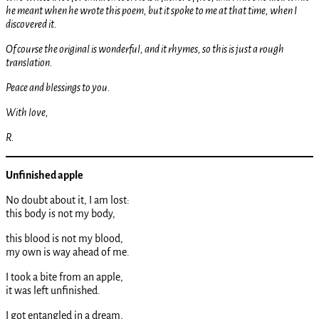
he meant when he wrote this poem, but it spoke to me at that time, when I
discovered it.
Of course the original is wonderful, and it rhymes, so this is just a rough
translation.
Peace and blessings to you.
With love,
R.
Unfinished apple
No doubt about it, I am lost:
this body is not my body,
this blood is not my blood,
my own is way ahead of me.
I took a bite from an apple,
it was left unfinished.
I got entangled in a dream,