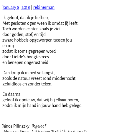
January 8, 2018
|
rebiherman
Ik geloof, dat ik je liefheb;
Met gesloten ogen ween ik omdat jij leeft.
Toch worden echter, zoals je ziet
door goden, stof, en tijd
zware hobbels opgeworpen tussen jou
en mij
zodat ik soms gegrepen word
door Liefde’s hoogtevrees
en benepen ongerustheid.
Dan kruip ik in bed vol angst,
zoals de natuur vreest rond middernacht,
geluidloos en zonder teken.
En daarna
geloof ik opnieuw, dat wij bij elkaar horen,
zodra ik mijn hand in jouw hand heb gelegd.
János Pilinszky:
Ik geloof
Pilinszky János:
Azt hiszem
(Szálkák: 1971-1972)