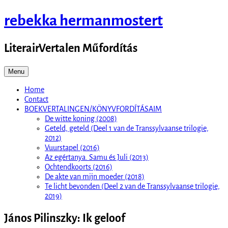
Skip
rebekka hermanmostert
to
content
LiterairVertalen Műfordítás
Menu
Home
Contact
BOEKVERTALINGEN/KÖNYVFORDÍTÁSAIM
De witte koning (2008)
Geteld, geteld (Deel 1 van de Transsylvaanse trilogie,
2012)
Vuurstapel (2016)
Az egértanya. Samu és Juli (2013)
Ochtendkoorts (2016)
De akte van mijn moeder (2018)
Te licht bevonden (Deel 2 van de Transsylvaanse trilogie,
2019)
János Pilinszky: Ik geloof